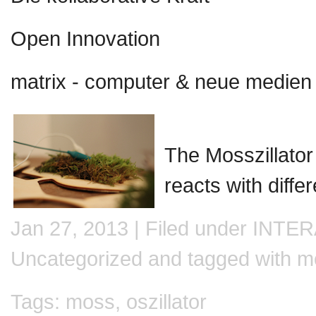
Open Innovation
matrix - computer & neue medien 
The Mosszillato
reacts with diffe
Jan 27, 2013 | Filed under
INTER
Uncategorized
and tagged with
m
Tags:
moss
,
oszillator