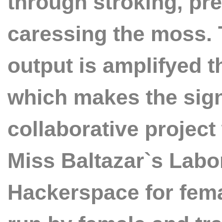
through stroking, pr
caressing the moss. T
output is amplifyed 
which makes the sign
collaborative project
Miss Baltazar`s Labor
Hackerspace for fema