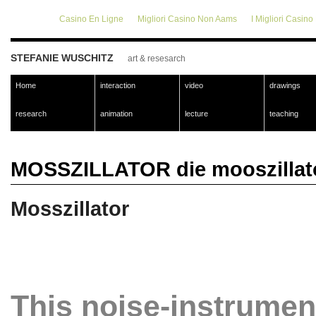
Casino En Ligne
Migliori Casino Non Aams
I Migliori Casin
STEFANIE WUSCHITZ
art & resesarch
Home
interaction
video
drawings
research
animation
lecture
teaching
MOSSZILLATOR die mooszillat
Mosszillator
This noise-instrume