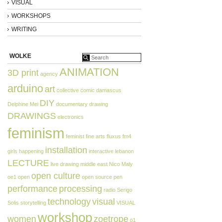
VISUAL
WORKSHOPS
WRITING
WOLKE
ANIMATION
3D print
agency
arduino
art
collective
comic
damascus
DIY
Delphine Mei
documentary
drawing
DRAWINGS
electronics
feminism
feminist
fine arts
fluxus
fm4
installation
girls
happening
interactive
lebanon
LECTURE
live drawing
middle east
Nico Maly
open culture
oe1
open
open source
pen
performance
processing
radio
Serigo
technology
visual
Solis
storytelling
VISUAL
workshop
women
zoetrope
ö1